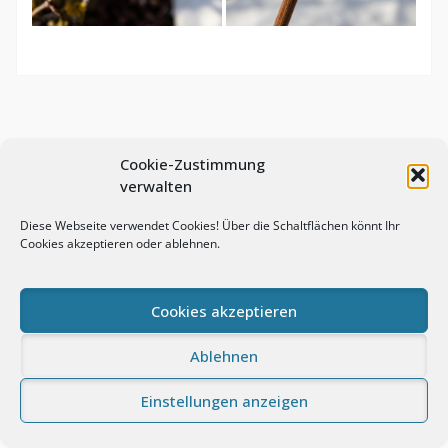
Cookie-Zustimmung
verwalten
Diese Webseite verwendet Cookies! Über die Schaltflächen könnt Ihr
Cookies akzeptieren oder ablehnen.
© Andreas Prasch Fotografie. All rights reserved.
Cookies akzeptieren
Impressum
Datenschutz
Cookie-Richtlinie (EU)
Proudly powered by WordPress
|
Photo Perfect by
WEN
Ablehnen
Themes
Einstellungen anzeigen