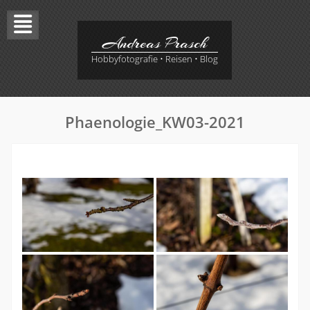
Skip
to
content
Andreas Prasch
Hobbyfotografie • Reisen • Blog
Phaenologie_KW03-2021