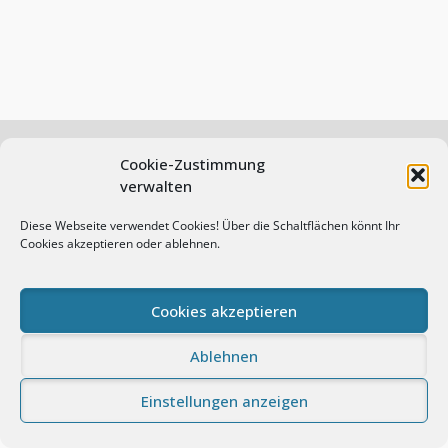
Cookie-Zustimmung
verwalten
© Andreas Prasch Fotografie. All rights reserved.
Diese Webseite verwendet Cookies! Über die Schaltflächen könnt Ihr
Impressum
Datenschutz
Cookie-Richtlinie (EU)
Cookies akzeptieren oder ablehnen.
Proudly powered by WordPress
|
Photo Perfect by
WEN
Themes
Cookies akzeptieren
Ablehnen
Einstellungen anzeigen