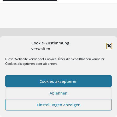
Cookie-Zustimmung
verwalten
© Andreas Prasch Fotografie. All rights reserved.
Impressum
Datenschutz
Cookie-Richtlinie (EU)
Diese Webseite verwendet Cookies! Über die Schaltflächen könnt Ihr
Cookies akzeptieren oder ablehnen.
Proudly powered by WordPress
|
Photo Perfect by
WEN
Themes
Cookies akzeptieren
Ablehnen
Einstellungen anzeigen