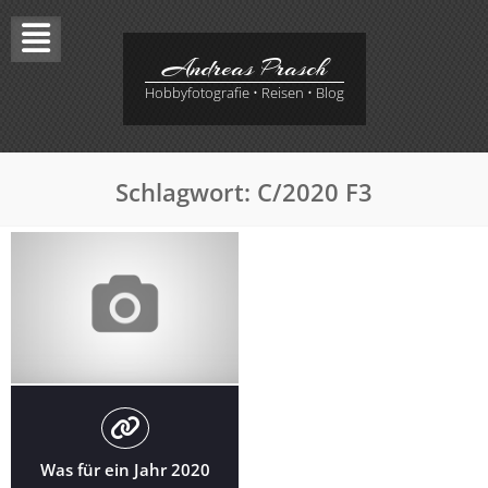
Skip
to
content
Andreas Prasch
Hobbyfotografie • Reisen • Blog
Schlagwort:
C/2020 F3
Was für ein Jahr 2020