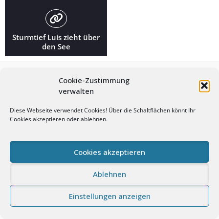
Sturmtief Luis zieht über
den See
Cookie-Zustimmung
verwalten
Diese Webseite verwendet Cookies! Über die Schaltflächen könnt Ihr
Cookies akzeptieren oder ablehnen.
© Andreas Prasch Fotografie. All rights reserved.
Cookies akzeptieren
Impressum
Datenschutz
Cookie-Richtlinie (EU)
Ablehnen
Proudly powered by WordPress
|
Photo Perfect by
WEN
Themes
Einstellungen anzeigen