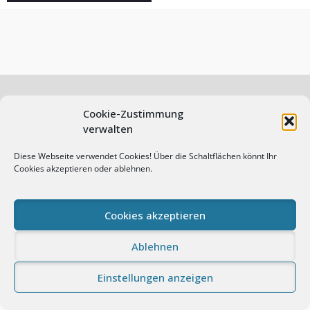
Cookie-Zustimmung
verwalten
© Andreas Prasch Fotografie. All rights reserved.
Impressum
Datenschutz
Cookie-Richtlinie (EU)
Diese Webseite verwendet Cookies! Über die Schaltflächen könnt Ihr
Cookies akzeptieren oder ablehnen.
Proudly powered by WordPress
|
Photo Perfect by
WEN
Themes
Cookies akzeptieren
Ablehnen
Einstellungen anzeigen