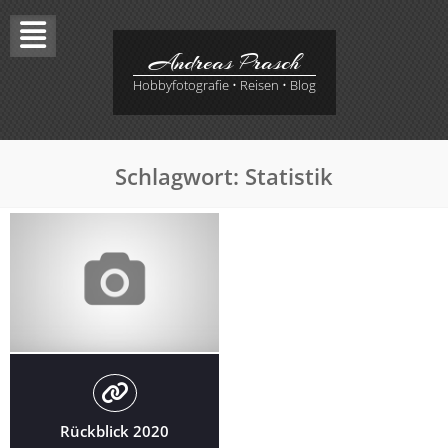
Skip
to
content
Andreas Prasch
Hobbyfotografie • Reisen • Blog
Schlagwort:
Statistik
Rückblick 2020