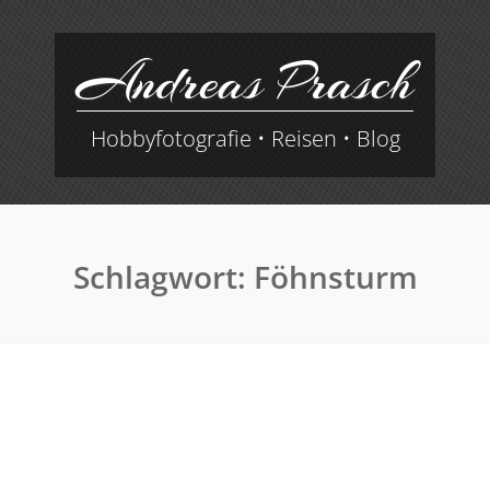
Andreas Prasch
Hobbyfotografie • Reisen • Blog
Schlagwort:
Föhnsturm