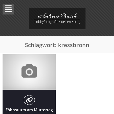
Skip
to
content
Andreas Prasch
Hobbyfotografie • Reisen • Blog
Schlagwort:
kressbronn
Föhnsturm am Muttertag