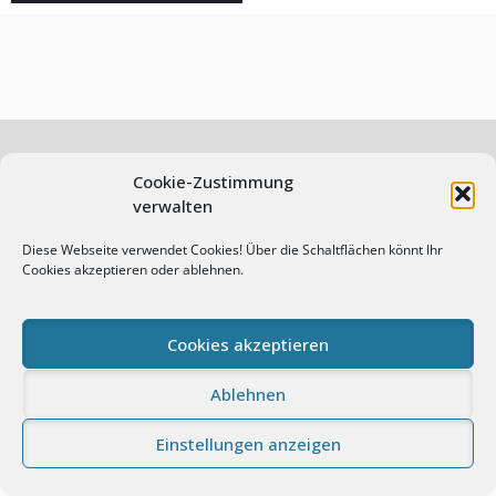
Cookie-Zustimmung
verwalten
© Andreas Prasch Fotografie. All rights reserved.
Impressum
Datenschutz
Cookie-Richtlinie (EU)
Diese Webseite verwendet Cookies! Über die Schaltflächen könnt Ihr
Cookies akzeptieren oder ablehnen.
Proudly powered by WordPress
|
Photo Perfect by
WEN
Themes
Cookies akzeptieren
Ablehnen
Einstellungen anzeigen