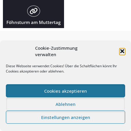
Föhnsturm am Muttertag
Cookie-Zustimmung
verwalten
Diese Webseite verwendet Cookies! Über die Schaltflächen könnt Ihr
Cookies akzeptieren oder ablehnen.
© Andreas Prasch Fotografie. All rights reserved.
Cookies akzeptieren
Impressum
Datenschutz
Cookie-Richtlinie (EU)
Proudly powered by WordPress
|
Photo Perfect by
WEN
Ablehnen
Themes
Einstellungen anzeigen