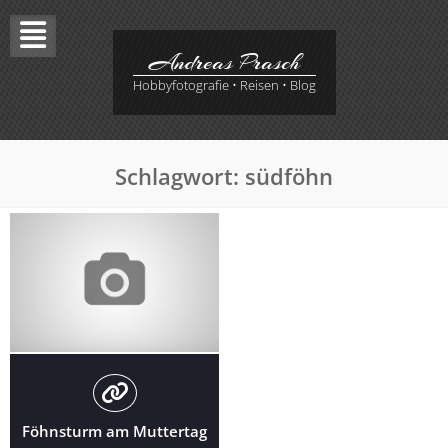
Skip
to
content
Andreas Prasch
Hobbyfotografie • Reisen • Blog
Schlagwort:
südföhn
Föhnsturm am Muttertag