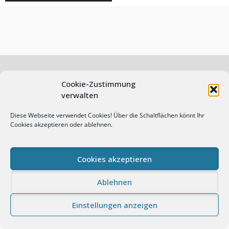
Cookie-Zustimmung
verwalten
© Andreas Prasch Fotografie. All rights reserved.
Impressum
Datenschutz
Cookie-Richtlinie (EU)
Diese Webseite verwendet Cookies! Über die Schaltflächen könnt Ihr
Cookies akzeptieren oder ablehnen.
Proudly powered by WordPress
|
Photo Perfect by
WEN
Themes
Cookies akzeptieren
Ablehnen
Einstellungen anzeigen